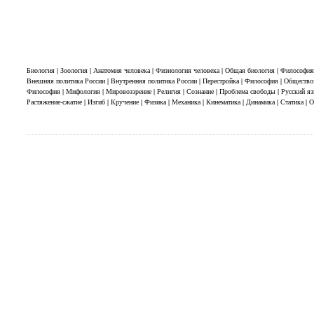
Биология | Зоология | Анатомия человека | Физиология человека | Общая биология | Философия 
Внешняя политика России | Внутренняя политика России | Перестройка | Философия | Обществозн
Философия | Мифология | Мировоззрение | Религия | Сознание | Проблема свободы | Русский язы
Растяжение-сжатие | Изгиб | Кручение | Физика | Механика | Кинематика | Динамика | Статика | 