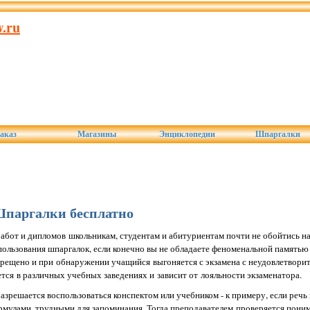
.ru
аказ
Магазины
Энциклопедии
Шпаргалки
паргалки бесплатно
абот и дипломов школьникам, студентам и абитуриентам почти не обойтись на
пользования шпаргалок, если конечно вы не обладаете феноменальной памятью 
рещено и при обнаружении учащийся выгоняется с экзамена с неудовлетворит
ется в различных учебных заведениях и зависит от лояльности экзаменатора.
азрешается воспользоваться конспектом или учебником - к примеру, если речь 
мулами, трудными для запоминания. Тогда преподавателем проверяется пони