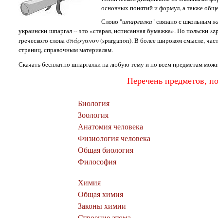
основных понятий и формул, а также обще
Слово "
шпаргалка
" связано с школьным 
украински шпаргал -- это «старая, исписанная бумажка». По польски sz
греческого слова σπάργανον (sparganon). В более широком смысле, част
страниц, справочным материалам.
Скачать бесплатно шпаргалки на любую тему и по всем предметам можн
Перечень предметов, п
Биология
Зоология
Анатомия человека
Физиология человека
Общая биология
Философия
Химия
Общая химия
Законы химии
Строение атома