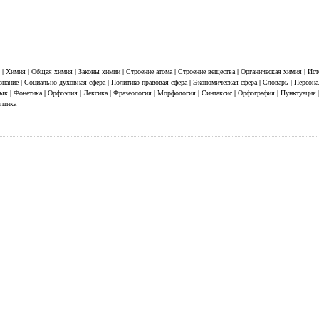
| Химия | Общая химия | Законы химии | Строение атома | Строение вещества | Органическая химия | Ист
ание | Социально-духовная сфера | Политико-правовая сфера | Экономическая сфера | Словарь | Персонал
к | Фонетика | Орфоэпия | Лексика | Фразеология | Морфология | Синтаксис | Орфография | Пунктуация 
Оптика