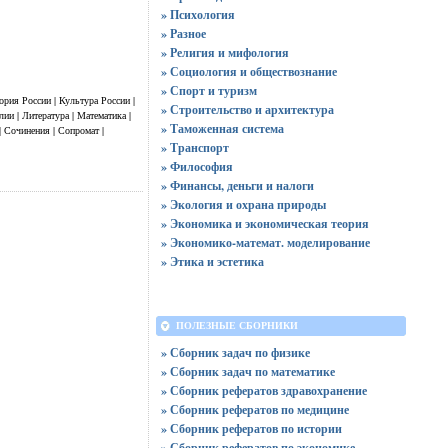
» Психология
» Разное
» Религия и мифология
» Социология и обществознание
» Спорт и туризм
ория России | Культура России |
» Строительство и архитектура
ии | Литература | Математика |
» Таможенная система
| Сочинения | Сопромат |
» Транспорт
» Философия
» Финансы, деньги и налоги
» Экология и охрана природы
» Экономика и экономическая теория
» Экономико-математ. моделирование
» Этика и эстетика
ПОЛЕЗНЫЕ СБОРНИКИ
» Сборник задач по физике
» Сборник задач по математике
» Сборник рефератов здравохранение
» Сборник рефератов по медицине
» Сборник рефератов по истории
» Сборник рефератов по экономике