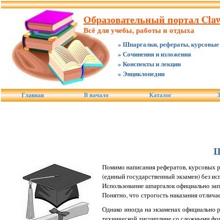
Образовательный портал Claw
Всё для учебы, работы и отдыха
» Шпаргалки, рефераты, курсовые
» Сочинения и изложения
» Конспекты и лекции
» Энциклопедии
Главная
В начало
Каталог
З
Ш
Помимо написания рефератов, курсовых р
(единый государственный экзамен) без ис
Использование шпаргалок официально зап
Понятно, что строгость наказания отлича
Однако иногда на экзаменах официально р
технической дисциплине со сложными фор