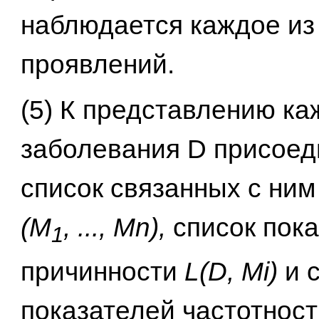
наблюдается каждое из
проявлений.
(5) К представлению ка
заболевания D присоед
список связанных с ни
(M
, ..., Мn),
список пок
1
причинности
L(D, Mi)
и 
показателей частотнос