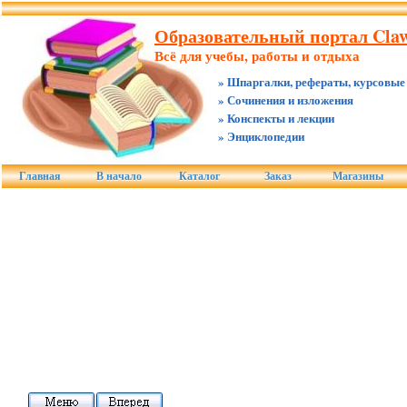
Образовательный портал Claw
Всё для учебы, работы и отдыха
» Шпаргалки, рефераты, курсовые
» Сочинения и изложения
» Конспекты и лекции
» Энциклопедии
Главная
В начало
Каталог
Заказ
Магазины