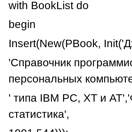
with BookList do
begin
Insert(New(PBook, Init('
'Справочник программи
персональных компьюте
' типа IBM PC, XT и AT'
статистика',