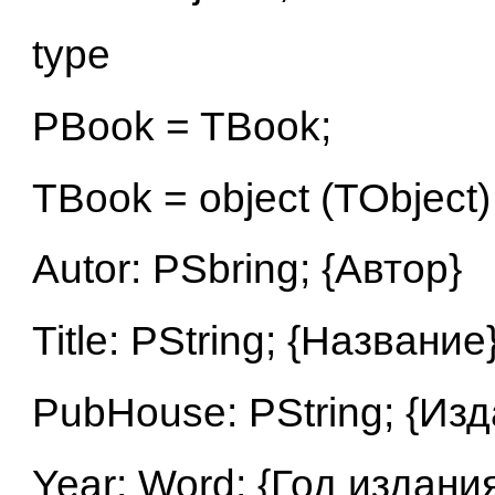
type
PBook = TBook;
TBook = object (TObject)
Autor: PSbring; {Автор}
Title: PString; {Название
PubHouse: PString; {Из
Year: Word; {Год издани