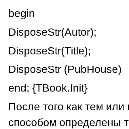
begin
DisposeStr(Autor);
DisposeStr(Title);
DisposeStr (PubHouse)
end; {TBook.Init}
После того как тем или
способом определены т