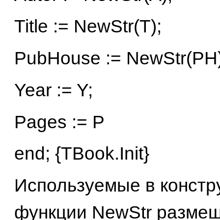
Title := NewStr(T);
PubHouse := NewStr(PH
Year := Y;
Pages := P
end; {TBook.Init}
Используемые в констр
функции NewStr разме