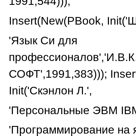
1991,544)));
Insert(New(PBook, Init('
'Язык Си для
профессионалов','И.В.К.
СОФТ',1991,383))); Inse
Init('Скэнлон Л.',
'Персональные ЭВМ IBM
'Программирование на 