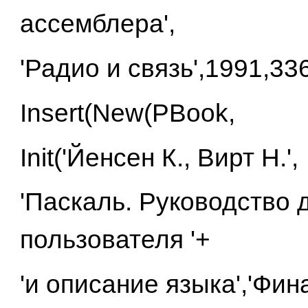
ассемблера',
'Радио и связь',1991,336
Insert(New(PBook,
Init('Йенсен К., Вирт Н.',
'Паскаль. Руководство 
пользователя '+
'и описание языка','Фин