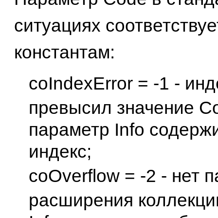
ситуациях соответству
константам:
coIndexError = -1 - ин
превысил значение Co
параметр Info содерж
индекс;
coOverflow = -2 - нет 
расширения коллекци