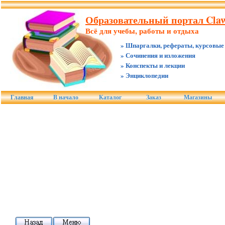
Образовательный портал Claw
Всё для учебы, работы и отдыха
» Шпаргалки, рефераты, курсовые
» Сочинения и изложения
» Конспекты и лекции
» Энциклопедии
Главная
В начало
Каталог
Заказ
Магазины