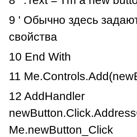
8 ' .Text ="I'm a new butt
9 ' Обычно здесь задаю
свойства
10 End With
11 Me.Controls.Add(newB
12 AddHandler
newButton.Click.Address
Me.newButton_Click