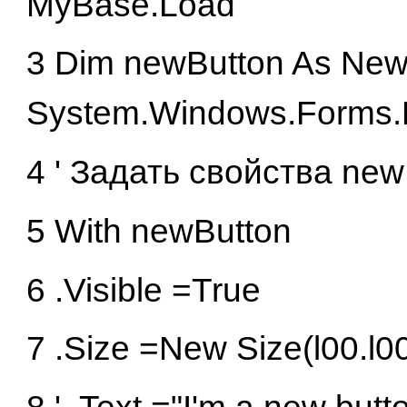
MyBase.Load
3 Dim newButton As Ne
System.Windows.Forms.B
4 ' Задать свойства new
5 With newButton
6 .Visible =True
7 .Size =New Size(l00.l0