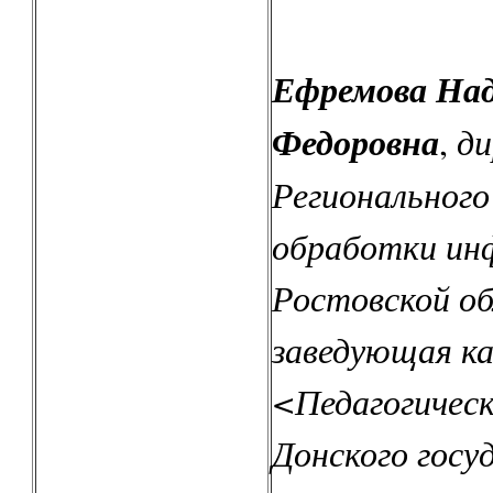
Ефремова На
Федоровна
ди
,
Регионального
обработки ин
Ростовской об
заведующая к
<Педагогическ
Донского госу