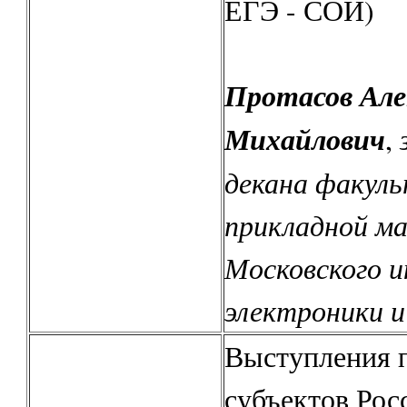
ЕГЭ - СОИ)
Протасов Але
Михайлович
,
декана факул
прикладной м
Московского 
электроники 
Выступления п
субъектов Рос