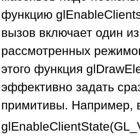
функцию glEnableClient
вызов включает один из
рассмотренных режимов
этого функция glDrawEl
эффективно задать сра
примитивы. Например, 
glEnableClientState(G