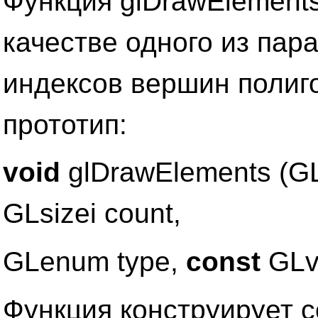
Функция glDrawElements
качестве одного из пар
индексов вершин полиго
прототип:
void
glDrawElements (
GLsizei count,
GLenum type,
const
GLv
Функция конструирует c