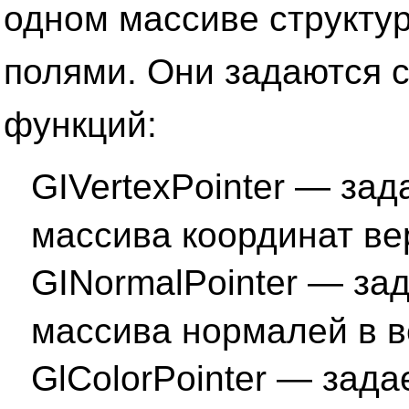
одном массиве структу
полями. Они задаются 
функций:
GIVertexPointer — зад
массива координат ве
GINormalPointer — за
массива нормалей в 
GlColorPointer — зада