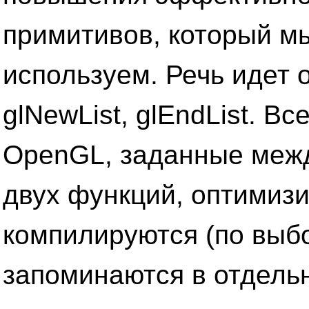
примитивов, который м
используем. Речь идет 
glNewList, glEndList. В
OpenGL, заданные межд
двух функций, оптимизи
компилируются (по выбо
запоминаются в отдел