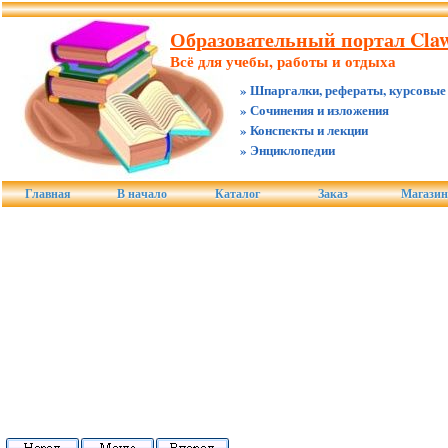
Образовательный портал Claw
Всё для учебы, работы и отдыха
» Шпаргалки, рефераты, курсовые
» Сочинения и изложения
» Конспекты и лекции
» Энциклопедии
Главная
В начало
Каталог
Заказ
Магази