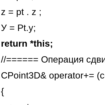
z = pt . z ;
У = Pt.y;
return *this;
//======
Операция сдви
CPoint3D& operator+= (
{