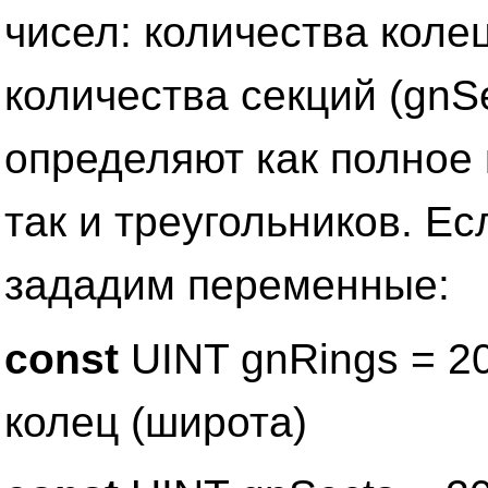
чисел: количества колец
количества секций (gnS
определяют как полное
так и треугольников. Е
зададим переменные:
const
UINT gnRings = 20
колец (широта)