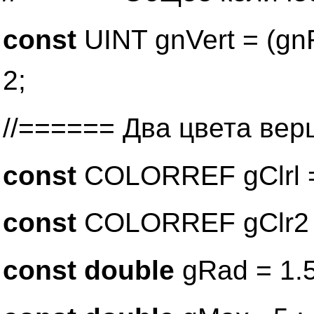
const
UINT gnVert = (gn
2;
//====== Два цвета ве
const
COLORREF gClrl =
const
COLORREF gClr2 =
const double
gRad = 1.