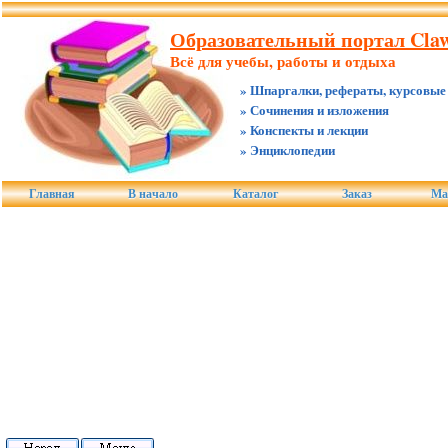
Образовательный портал Claw
Всё для учебы, работы и отдыха
» Шпаргалки, рефераты, курсовые
» Сочинения и изложения
» Конспекты и лекции
» Энциклопедии
Главная
В начало
Каталог
Заказ
Ма