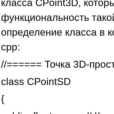
класса CPoint3D, котор
функциональность такой
определение класса в к
срр:
//====== Точка 3D-прос
class CPointSD
{