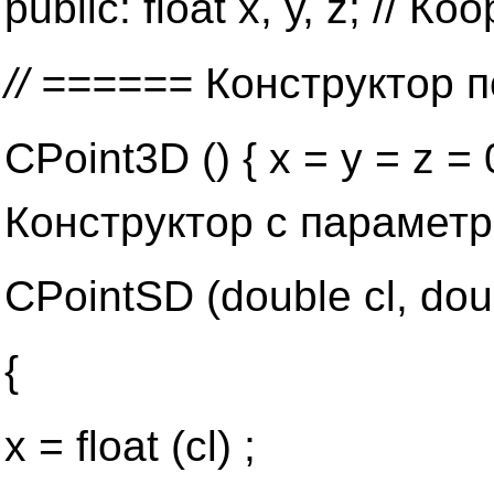
public: float x, у, z; // 
// ======
Конструктор 
CPoint3D () { х = у = z = 
Конструктор с парамет
CPointSD (double cl, doub
{
x = float (cl) ;