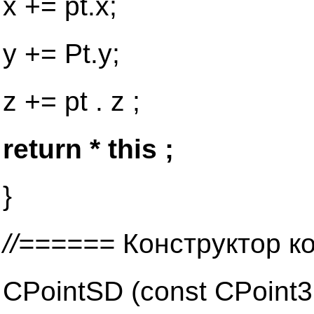
x += pt.x;
y += Pt.y;
z += pt . z ;
return * this ;
}
//======
Конструктор к
CPointSD (const CPoint3