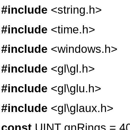
#include
<string.h>
#include
<time.h>
#include
<windows.h>
#include
<gl\gl.h>
#include
<gl\glu.h>
#include
<gl\glaux.h>
const
UINT gnRings = 40