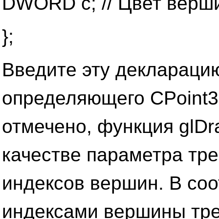
DWORD с; // Цвет верш
};
Введите эту декларацию
определяющего CPoint3
отмечено, функция glDr
качестве параметра тре
индексов вершин. В соо
индексами вершины тре