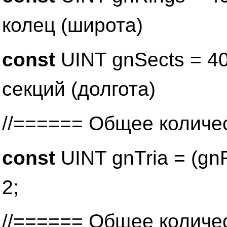
колец (широта)
const
UINT gnSects = 40
секций (долгота)
//====== Общее количе
const
UINT gnTria = (gn
2;
//====== Общее количе