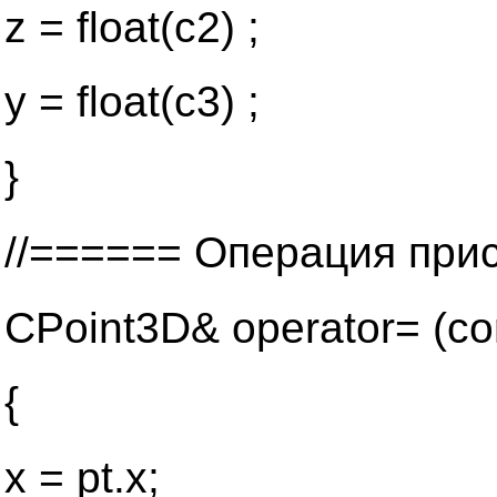
z = float(c2) ;
у = float(c3) ;
}
//====== Операция при
CPoint3D& operator= (co
{
x = pt.x;