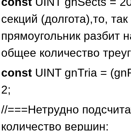
const
UINT gnSects = 20
секций (долгота),то, та
прямоугольник разбит н
общее количество треуг
const
UINT gnTria = (gn
2;
//===Нетрудно подсчита
количество вершин: