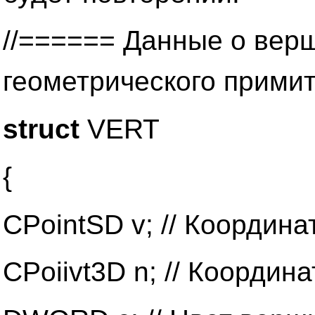
//====== Данные о вер
геометрического прими
struct
VERT
{
CPointSD v; // Координ
CPoiivt3D n; // Координ