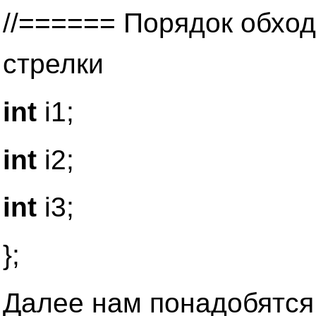
//====== Порядок обхо
стрелки
int
i1;
int
i2;
int
i3;
};
Далее нам понадобятся