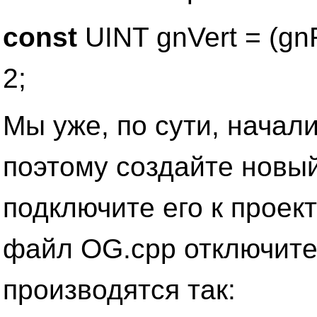
const
UINT gnVert = (gn
2;
Мы уже, по сути, начали
поэтому создайте новы
подключите его к проек
файл OG.cpp отключите
производятся так: