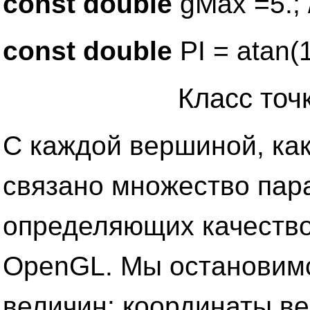
const double
gMax =5.;
const double
PI = atan(1
Класс точ
С каждой вершиной, как
связано множество пар
определяющих качеств
OpenGL. Мы остановимс
величин: координаты в