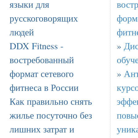
языки для
вост
русскоговорящих
форма
людей
фитн
DDX Fitness -
»
Дис
востребованный
обуч
формат сетевого
»
Ант
фитнеса в России
курс
Как правильно снять
эффе
жилье посуточно без
повы
лишних затрат и
уника