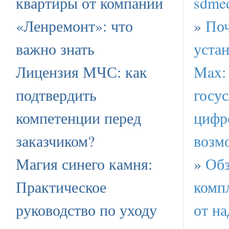
квартиры от компании
sdmed
«Ленремонт»: что
»
Поч
важно знать
уста
Лицензия МЧС: как
Max: 
подтвердить
госус
компетенции перед
цифр
заказчиком?
возм
Магия синего камня:
»
Обз
Практическое
комп
руководство по уходу
от н