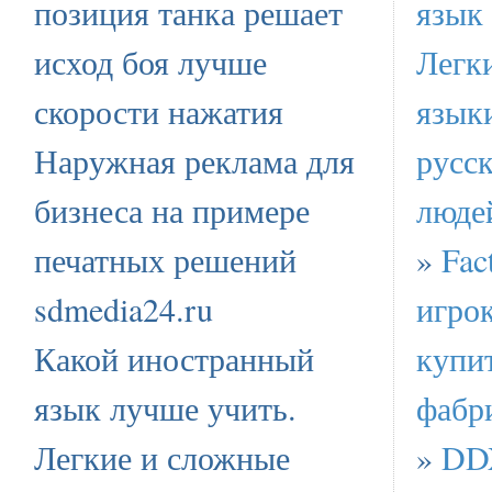
позиция танка решает
язык
исход боя лучше
Легк
скорости нажатия
язык
Наружная реклама для
русс
бизнеса на примере
люде
печатных решений
»
Fac
sdmedia24.ru
игрок
Какой иностранный
купи
язык лучше учить.
фабр
Легкие и сложные
»
DDX