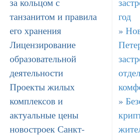
за кольцом с
заст
танзанитом и правила
год
его хранения
»
Нов
Лицензирование
Пете
образовательной
заст
деятельности
отде
Проекты жилых
комф
комплексов и
»
Без
актуальные цены
крип
новостроек Санкт-
жител