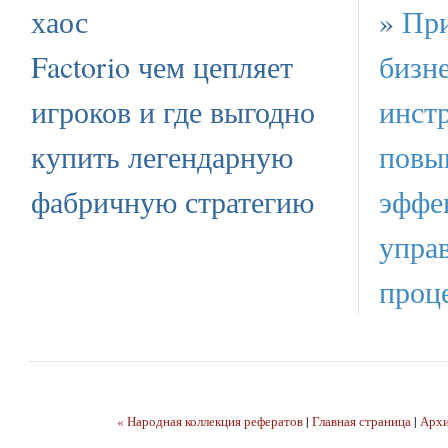
хаос
»
При
Factorio чем цепляет
бизне
игроков и где выгодно
инст
купить легендарную
повы
фабричную стратегию
эффе
упра
проц
« Народная коллекция рефератов
|
Главная страница
|
Арх