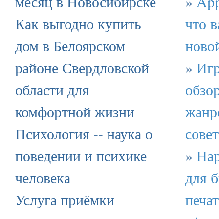
месяц в Новосибирске
»
App
Как выгодно купить
что в
дом в Белоярском
ново
районе Свердловской
»
Игр
области для
обзо
комфортной жизни
жанр
Психология -- наука о
сове
поведении и психике
»
Нар
человека
для б
Услуга приёмки
печа