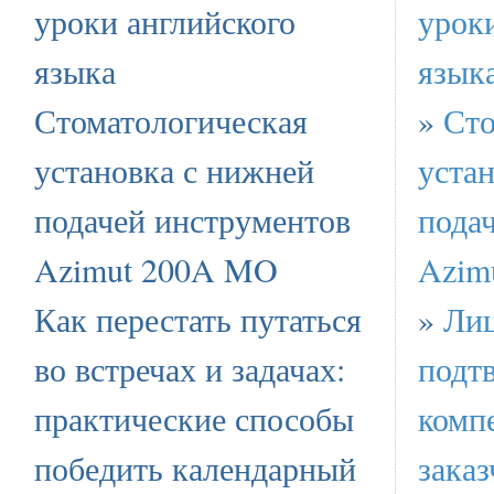
уроки английского
урок
языка
язык
Стоматологическая
»
Сто
установка с нижней
уста
подачей инструментов
пода
Azimut 200A MO
Azim
Как перестать путаться
»
Лиц
во встречах и задачах:
подт
практические способы
комп
победить календарный
зака