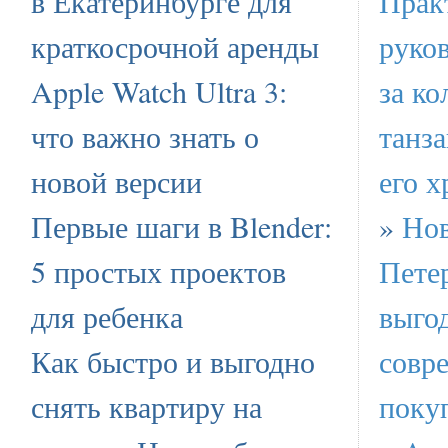
в Екатеринбурге для
Прак
краткосрочной аренды
руков
Apple Watch Ultra 3:
за ко
что важно знать о
танз
новой версии
его х
Первые шаги в Blender:
»
Нов
5 простых проектов
Пете
для ребенка
выго
Как быстро и выгодно
совр
снять квартиру на
поку