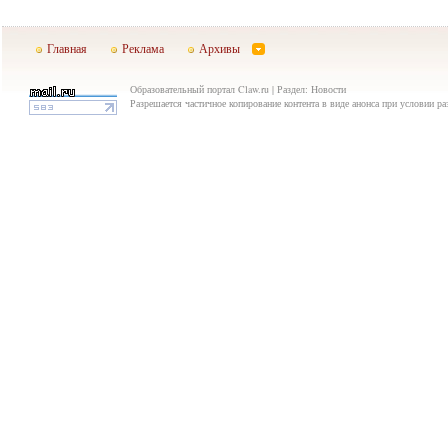
Главная
Реклама
Архивы
Образовательный портал Claw.ru | Раздел: Новости
Разрешается частичное копирование контента в виде анонса при условии р