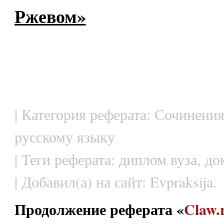
Ржевом»
| Категория реферата: Сочинения
русскому языку
| Теги реферата: диплом вуза, д
| Добавил(а) на сайт: Evpraksija.
Продолжение реферата «
Claw.