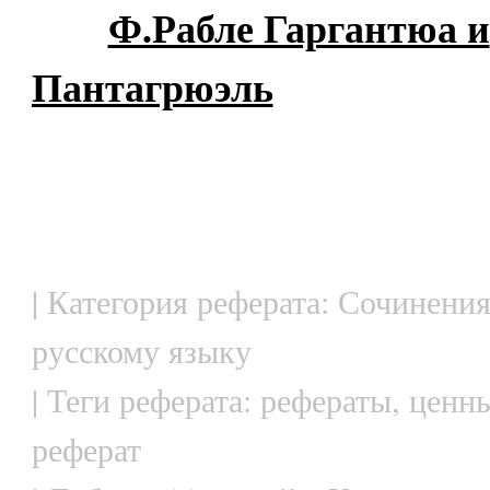
Ф.Рабле Гаргантюа и
Пантагрюэль
| Категория реферата: Сочинения
русскому языку
| Теги реферата: рефераты, ценн
реферат