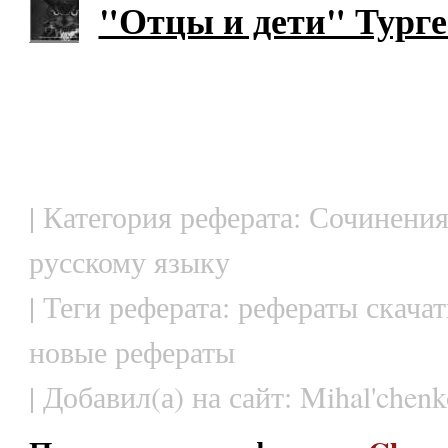
"Отцы и дети" Турге
| Категория реферата: Сочинения
русскому языку
| Теги реферата: рефераты скачат
новые рефераты
| Добавил(а) на сайт: Mihal'chenk