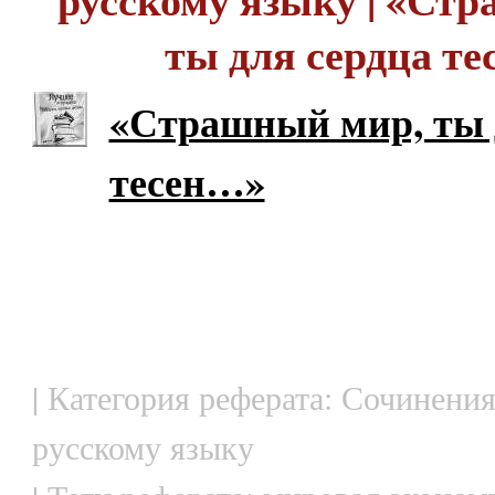
ты для сердца т
«Страшный мир, ты 
тесен…»
| Категория реферата: Сочинения
русскому языку