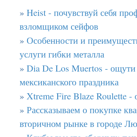
»
Heist - почувствуй себя пр
взломщиком сейфов
»
Особенности и преимуществ
услуги гибки металла
»
Dia De Los Muertos - ощути
мексиканского праздника
»
Xtreme Fire Blaze Roulette -
»
Рассказываем о покупке кв
вторичном рынке в городе Л