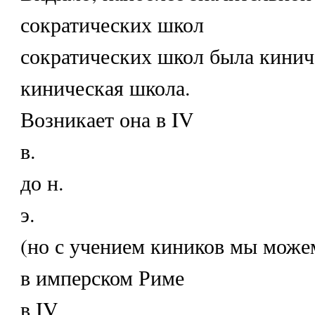
сократических школ
сократических школ была кинич
киническая школа.
Возникает она в IV
в.
до н.
э.
(но с учением киников мы може
в имперском Риме
в IV