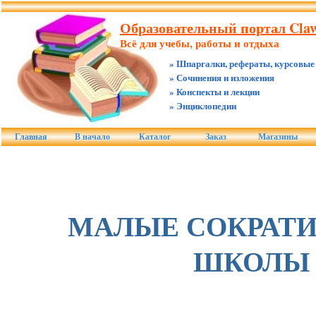
Образовательный портал Claw
Всё для учебы, работы и отдыха
» Шпаргалки, рефераты, курсовые
» Сочинения и изложения
» Конспекты и лекции
» Энциклопедии
Главная
В начало
Каталог
Заказ
Магазины
МАЛЫЕ СОКРАТ
ШКОЛЫ