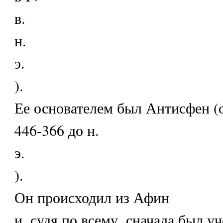
в.
н.
э.
).
Ее основателем был Антисфен (
446-366 до н.
э.
).
Он происходил из Афин
и, судя по всему, сначала был у