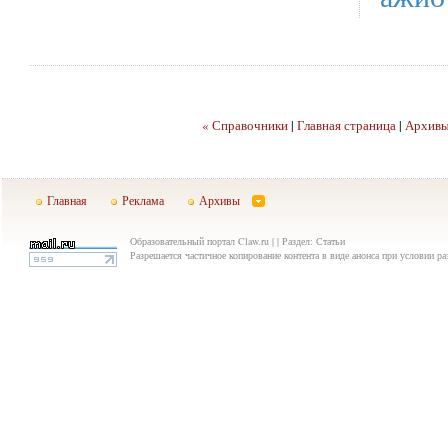
« Справочники
|
Главная страница
|
Архив
Главная
Реклама
Архивы
Образовательный портал Claw.ru | | Раздел: Статьи
Разрешается частичное копирование контента в виде анонса при условии р