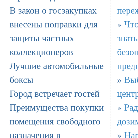
В закон о госзакупках
пере
внесены поправки для
»
Что
защиты частных
знать
коллекционеров
безо
Лучшие автомобильные
пред
боксы
»
Вы
Город встречает гостей
цент
Преимущества покупки
»
Ра
помещения свободного
дози
назначения в
»
Нар