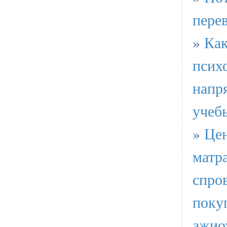
пере
»
Как
псих
напр
учеб
»
Цен
матр
спро
поку
ажио