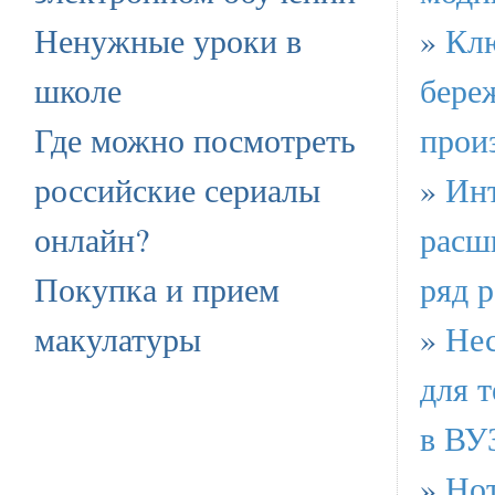
Ненужные уроки в
»
Кл
школе
бере
Где можно посмотреть
прои
российские сериалы
»
Инт
онлайн?
расш
Покупка и прием
ряд 
макулатуры
»
Нес
для т
в ВУ
»
Но