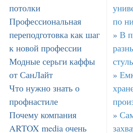
потолки
унив
Профессиональная
по н
переподготовка как шаг
»
В п
к новой профессии
разн
Модные серьги каффы
стул
от СанЛайт
»
Емк
Что нужно знать о
хран
профнастиле
прои
Почему компания
»
Са
ARTOX media очень
захв