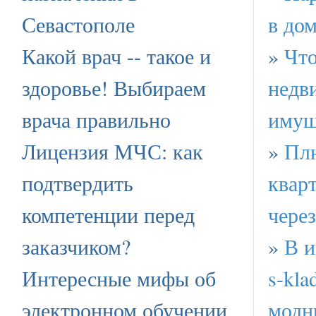
Севастополе
в до
Какой врач -- такое и
»
Что
здоровье! Выбираем
недв
врача правильно
имущ
Лицензия МЧС: как
»
Пл
подтвердить
квар
компетенции перед
чере
заказчиком?
»
В и
Интересные мифы об
s-kla
электронном обучении
модн