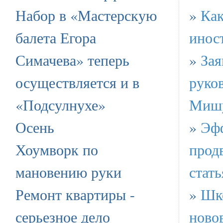
Набор в «Мастерскую
»
Как
балета Егора
инос
Симачева» теперь
»
Зая
осуществляется и в
руко
«Подсулнухе»
Мишу
Осень
»
Эф
Хоумворк по
прод
мановению руки
стат
Ремонт квартиры -
»
Шко
серьезное дело
ново