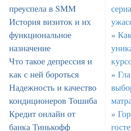
преуспела в SMM
сери
История визиток и их
ужас
функциональное
»
Как
назначение
уник
Что такое депрессия и
курс
как с ней бороться
»
Гла
Надежность и качество
выбо
кондиционеров Тошиба
матр
Кредит онлайн от
»
Гор
банка Тинькофф
госте