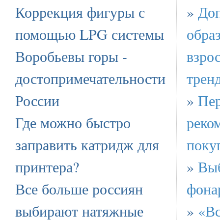
Коррекция фигуры с
»
Доп
помощью LPG системы
обра
Воробьевы горы -
взрос
достопримечательности
трен
России
»
Пер
Где можно быстро
реко
заправить катридж для
поку
принтера?
»
Вы
Все больше россиян
фона
выбирают натяжные
»
«Вс