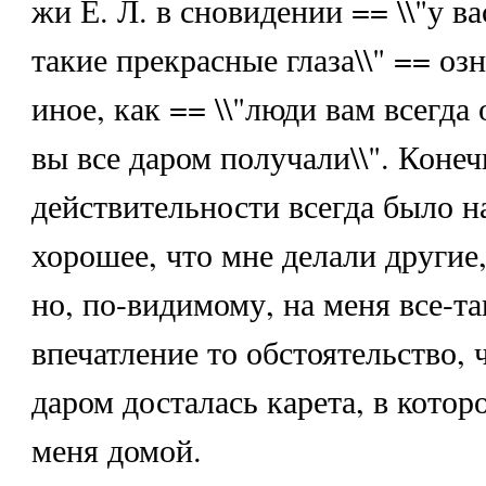
жи Е. Л. в сновидении == \\"у ва
такие прекрасные глаза\\" == оз
иное, как == \\"люди вам всегда
вы все даром получали\\". Конеч
действительности всегда было на
хорошее, что мне делали другие,
но, по-видимому, на меня все-т
впечатление то обстоятельство, 
даром досталась карета, в котор
меня домой.