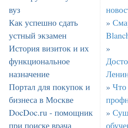
вуз
новос
Как успешно сдать
»
Сма
устный экзамен
Blanc
История визиток и их
»
функциональное
Досто
назначение
Ленин
Портал для покупок и
»
Что
бизнеса в Москве
профн
DocDoc.ru - помощник
»
Сущ
при поиске врача
обуче