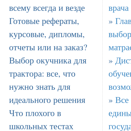
всему всегда и везде
врача
Готовые рефераты,
»
Гла
курсовые, дипломы,
выбор
отчеты или на заказ?
матра
Выбор окучника для
»
Дис
трактора: все, что
обуче
нужно знать для
возмо
идеального решения
»
Все 
Что плохого в
един
школьных тестах
госуд