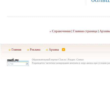
« Справочники
|
Главная страница
|
Архив
Главная
Реклама
Архивы
Образовательный портал Claw.ru | Раздел: Статьи
Разрешается частичное копирование контента в виде анонса при условии р