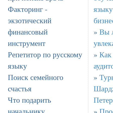
Факторинг -
языку
экзотический
бизне
финансовый
»
Вы 
инструмент
увлек
Репетитор по русскому
»
Как 
языку
аудит
Поиск семейного
»
Тур
счастья
Шардж
Что подарить
Петер
начальнику
»
Про