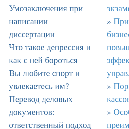
Умозаключения при
экзам
написании
»
При
диссертации
бизне
Что такое депрессия и
повы
как с ней бороться
эффек
Вы любите спорт и
управ
увлекаетесь им?
»
Пор
Перевод деловых
кассо
документов:
»
Осо
ответственный подход
преим