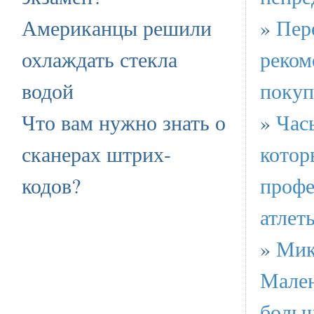
Американцы решили
»
Пере
охлаждать стекла
реком
водой
покуп
Что вам нужно знать о
»
Часы
сканерах штрих-
котор
кодов?
профе
атлет
»
Мик
Мален
больш