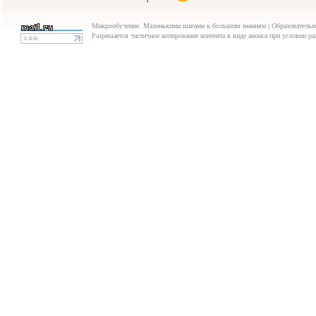
Микрообучение. Маленькими шагами к большим знаниям | Образовательны
Разрешается частичное копирование контента в виде анонса при условии р