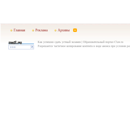
Главная
Реклама
Архивы
Как успешно сдать устный экзамен | Образовательный портал Claw.ru
Разрешается частичное копирование контента в виде анонса при условии р