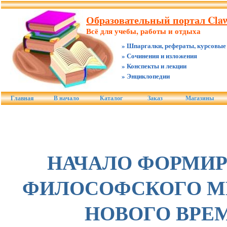
Образовательный портал Claw
Всё для учебы, работы и отдыха
» Шпаргалки, рефераты, курсовые
» Сочинения и изложения
» Конспекты и лекции
» Энциклопедии
Главная
В начало
Каталог
Заказ
Магазины
НАЧАЛО ФОРМИ
ФИЛОСОФСКОГО 
НОВОГО ВРЕ